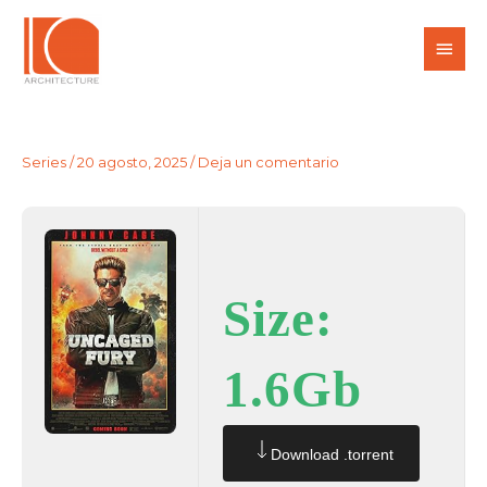
Ir
Men
al
princ
contenido
Series
/
20 agosto, 2025
/
Deja un comentario
Size:
1.6Gb
Download .torrent